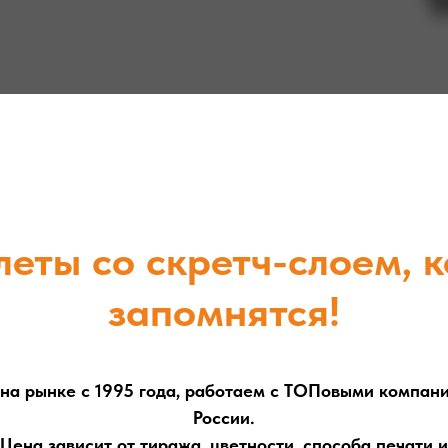
еты со скретч-слоем, 
запомнятся!
на рынке с 1995 года, работаем с ТОПовыми компан
России.
Цена зависит от тиража, цветности, способа печати и