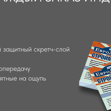
 защитный скретч-слой
топередачу
ятные на ощупь