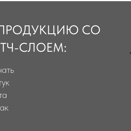
оем.
 ПРОДУКЦИЮ СО
ТЧ-СЛОЕМ:
чать
тук
та
лак