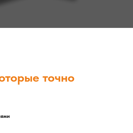
которые точно
иями