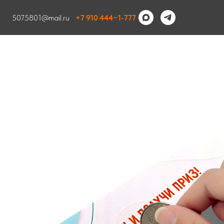
5075801@mail.ru
+7 910 444−1-777