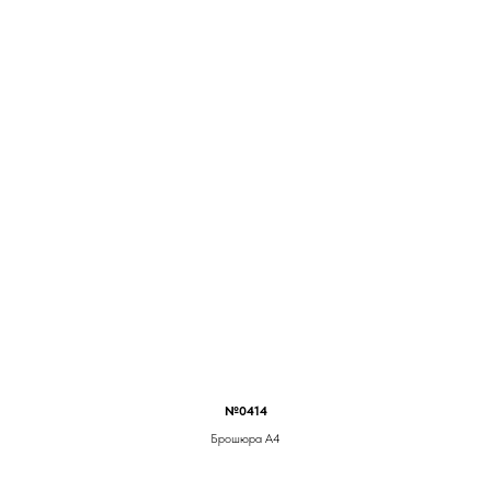
№0414
Брошюра А4