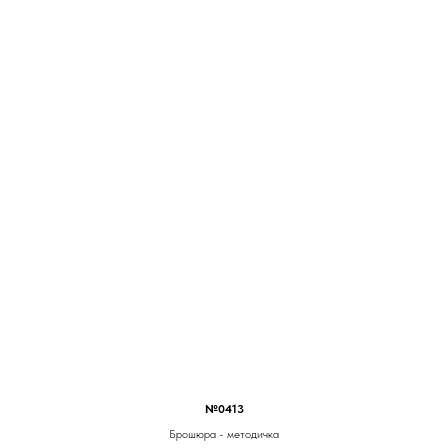
№0413
Брошюра - методичка