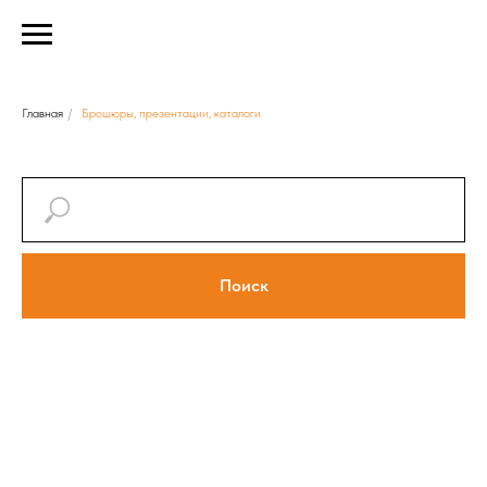
Главная
/
Брошюры, презентации, каталоги
Брошюры, буклеты, презентации
Поиск