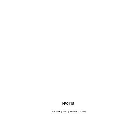
№0415
Брошюра-презентация